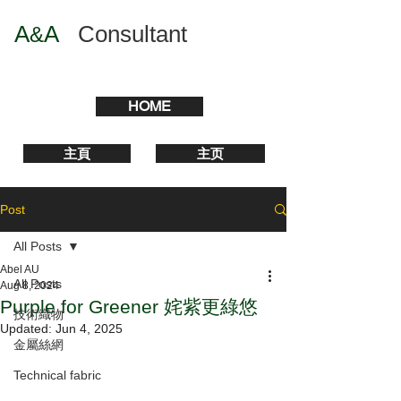
A
A
​
Consultant
&
HOME
主頁
主页
Post
All Posts
Abel AU
All Posts
Aug 8, 2024
Purple for Greener 姹紫更綠悠
技術織物
Updated:
Jun 4, 2025
金屬絲網
Technical fabric