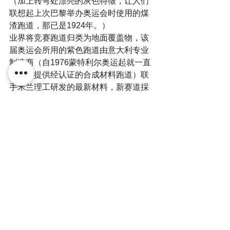
（加上转弯处漂亮的灰色特徵，让人们
联想起上次巴黎举办奥运会时使用的煤
渣跑道，那已是1924年。）
业界将竞赛跑道归类为地面覆盖物，该
届奥运会所用的紫色跑道由意大利专业
制造商（自1976蒙特利尔奥运起就一直
为赛事提供经认证的合成材料跑道）联
手米兰理工研发的最新材料，新赛道採
用多层结构，
基底层由再生橡胶和聚氨酯黏合剂组
成，为上层形成稳定的支撑基础。
中间层（性能层）是由合成橡胶和硫化
橡胶颗粒共混而成的性能增强层。这种
组合旨在提供坚固性和灵活性的平衡。
顶层（耐磨层）由称为 
MONDOTRACK with Ellipse Impulse 
Technology 的特殊合成橡胶化合物制
成。这种材料以其耐用性、弹性和一致
的性能特徵而闻名。