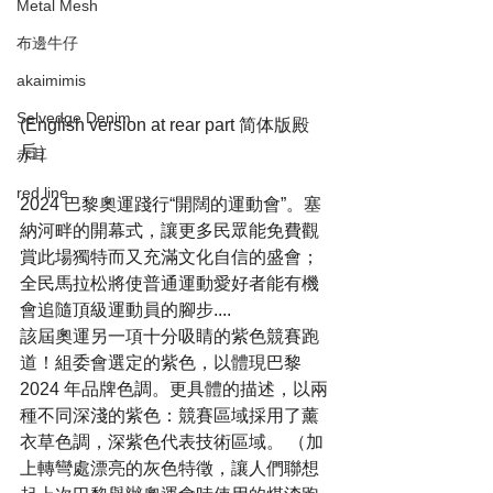
Metal Mesh
布邊牛仔
akaimimis
Selvedge Denim
(English version at rear part 简体版殿
后）
赤耳
red line
2024 巴黎奧運踐行“開闊的運動會”。塞
納河畔的開幕式，讓更多民眾能免費觀
賞此場獨特而又充滿文化自信的盛會；
全民馬拉松將使普通運動愛好者能有機
會追隨頂級運動員的腳步....
該屆奧運另一項十分吸睛的紫色競賽跑
道！組委會選定的紫色，以體現巴黎 
2024 年品牌色調。更具體的描述，以兩
種不同深淺的紫色：競賽區域採用了薰
衣草色調，深紫色代表技術區域。 （加
上轉彎處漂亮的灰色特徵，讓人們聯想