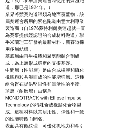
起上次巴黎舉辦奧運會時使用的煤渣跑
道，那已是1924年。）
業界將競賽跑道歸類為地面覆蓋物，該
屆奧運會所用的紫色跑道由意大利專業
製造商（自1976蒙特利爾奧運起就一直
為賽事提供經認證的合成材料跑道）聯
手米蘭理工研發的最新材料，新賽道採
用多層結構，
基底層由再生橡膠和聚氨酯黏合劑組
成，為上層形成穩定的支撐基礎。
中間層（性能層）是由合成橡膠和硫化
橡膠顆粒共混而成的性能增強層。這種
組合旨在提供堅固性和靈活性的平衡。
頂層（耐磨層）由稱為 
MONDOTRACK with Ellipse Impulse 
Technology 的特殊合成橡膠化合物製
成。這種材料以其耐用性、彈性和一致
的性能特徵而聞名。
表面具有微紋理，可優化抓地力和牽引