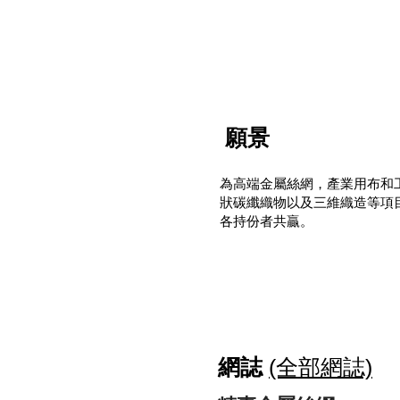
願景
為高端金屬絲網，產業用布和
狀碳纖織物
以及三維織造
等項
各持份者共贏。
網誌
(全部網誌)