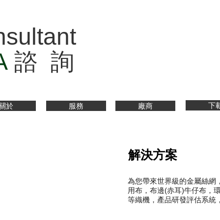
sultant
A
諮 詢
下
關於
服務
廠商
解決方案
為您帶來世界級的金屬絲網
用布，布邊(赤耳)牛仔布，
等織機，產品研發評估系統