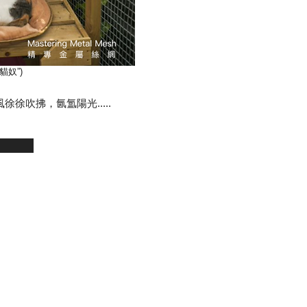
貓奴”)
徐吹拂，氤氲陽光.....