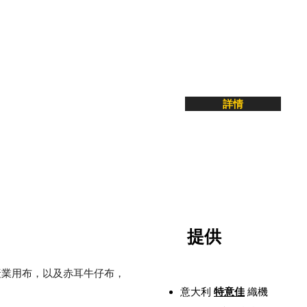
詳情
提供
產業用布，以及赤耳牛仔布，
。
​意大利
特意佳
織機