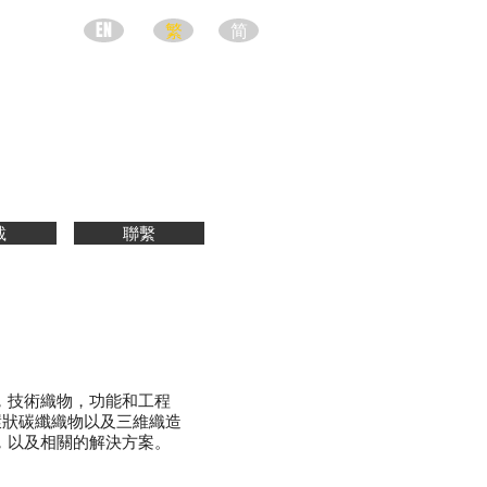
EN
繁
简
載
聯繫
，技術織物，功能和工程
環狀碳纖織物以及三維織造
，以及相關的解決方案。