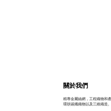
關於我們
精專金屬絲網，工程織物和
環狀碳纖織物
以及三維織造