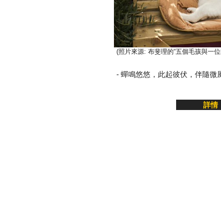
(照片來源: 布斐理的“五個毛孩與一位
- 蟬鳴悠悠，此起彼伏，伴隨微風徐
詳情