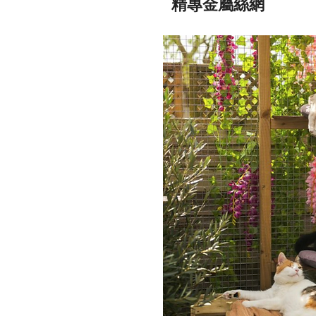
​精專金屬絲網