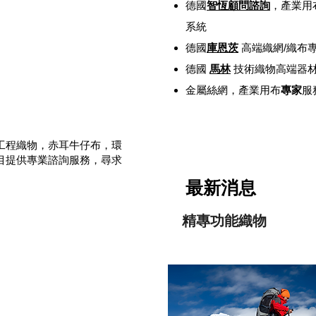
​德國
智恆顧問諮詢
，產業用
系統
​德國
庫恩茨
高端織網/織布
​德國
馬林
技術織物高端器
​金屬絲網
，
產業用布
專家
服
工程織物，赤耳牛仔布，環
目提供專業諮詢服務，尋求
最新消息
​精專功能織物