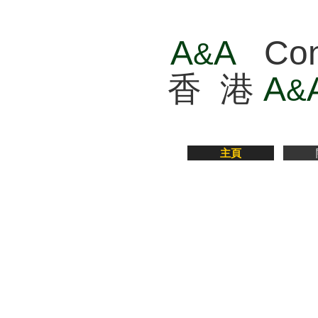
A
A
​
Con
&
香 港
A
&
主頁