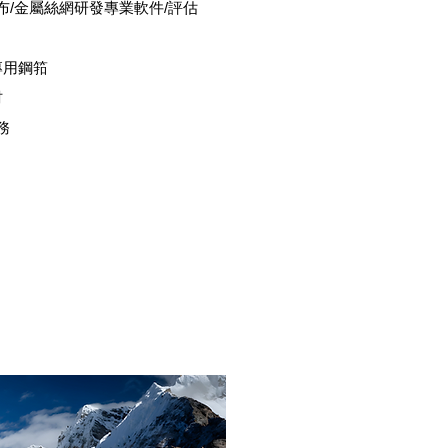
布/金屬絲網研發專業軟件/評估
專用鋼筘
材
務