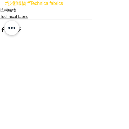
#技術織物
#Technicalfabrics
技術織物
Technical fabric
See All
Recent Posts