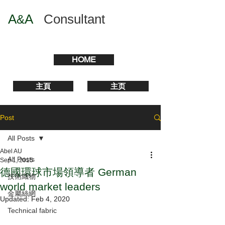
A
A
​
Consultant
&
HOME
主頁
主页
Post
All Posts
Abel AU
All Posts
Sep 1, 2015
德國環球市場領導者 German
技術織物
world market leaders
金屬絲網
Updated:
Feb 4, 2020
Technical fabric