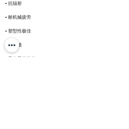
• 抗辐射
• 耐机械疲劳
• 塑型性极佳
• 可焊接
• 导电导热性佳
• 磁性或消磁性﻿
#金屬絲網
#MetalMesh
Metal Mesh
金屬絲網