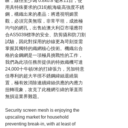
睞，線徑至少為 0.8x0.8 毫米11目，使
用具特殊要求的(316)航海級高強度不銹
鋼，構織出來的產品：將透視明媚景
觀，必須完美無瑕，非常平坦，成效極
均勻的網孔，出售給澳大利亞市場應符
合AS5039標準的安全、防剪撬和防刀割
試驗，因此對採用的紗線更為苛刻並需
掌握其獨特的織網核心技術。機織出合
格的金鋼網是一項極具挑戰性的工作，
我們為此項任務所提供的特效織機可達
24,000十牛頓/米的打緯張力，另加特意
佳專利的超大半徑不銹鋼緯絲退繞裝
置，極有效消除連續緯絲供應的內應力
扭轉現象，攻克了此種網引緯的筆直而
無損這業界難題。
Security screen mesh is enjoying the 
upscaling market for household 
preventing break-in, with at least of 