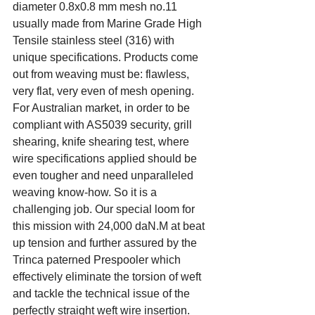
diameter 0.8x0.8 mm mesh no.11 
usually made from Marine Grade High 
Tensile stainless steel (316) with 
unique specifications. Products come 
out from weaving must be: flawless, 
very flat, very even of mesh opening. 
For Australian market, in order to be 
compliant with AS5039 security, grill 
shearing, knife shearing test, where 
wire specifications applied should be 
even tougher and need unparalleled 
weaving know-how. So it is a 
challenging job. Our special loom for 
this mission with 24,000 daN.M at beat 
up tension and further assured by the 
Trinca paterned Prespooler which 
effectively eliminate the torsion of weft 
and tackle the technical issue of the 
perfectly straight weft wire insertion.