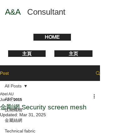
A
A
​
Consultant
&
HOME
主頁
主页
Post
All Posts
Abel AU
All Posts
Jun 26, 2015
金剛網 Security screen mesh
技術織物
Updated:
Mar 31, 2025
金屬絲網
Technical fabric