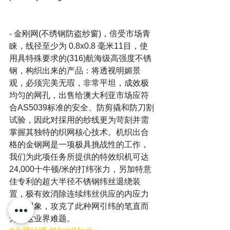
- 金刚网(不绣钢防盗纱窗)，倍受市场青
睐，线径至少为 0.8x0.8 毫米11目，使
用具特殊要求的(316)航海级高强度不锈
钢，构织出来的产品：将透视明媚景
观，必须完美无瑕，非常平坦，成效极
均匀的网孔，出售给澳大利亚市场应符
合AS5039标准的安全、防剪撬和防刀割
试验，因此对採用的纱线更为苛刻并需
掌握其独特的织网核心技术。机织出合
格的金钢网是一项极具挑战性的工作，
我们为此项任务所提供的特效织机可达
24,000十牛顿/米的打纬张力，另加特意
佳专利的超大半径不锈钢纬丝退绕装
置，极有效消除连续纬丝供应的内应力
扭转现象，攻克了此种网引纬的笔直而
无损这业界难题。