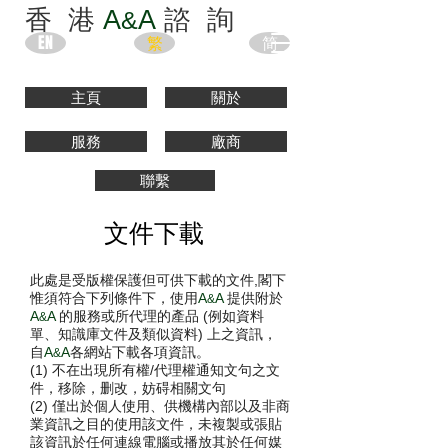
香 港
A
A
諮 詢
&
EN
繁
简
主頁
關於
服務
廠商
聯繫
文件下載
此處是受版權保護但可供下載的文件,閣下
惟須符合下列條件下，使用
A
A
提供附於
&
A
A
的服務或所代理的產品 (例如資料
&
單、知識庫文件及類似資料) 上之資訊，
自
A
A
各
網站下載各項資訊。
&
(1) 不在出現所有權/代理權通知文句之文
件，移除，删改，妨碍相關文句
(2) 僅出於個人使用、供機構內部以及非商
業資訊之目的使用該文件，未複製或張貼
該資訊於任何連線電腦或播放其於任何媒