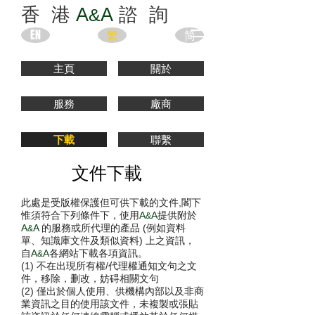
香 港
A
A
諮 詢
&
EN
繁
简
主頁
關於
服務
廠商
下載
聯繫
文件下載
此處是受版權保護但可供下載的文件,閣下
惟須符合下列條件下，使用
A
A
提供附於
&
A
A
的服務或所代理的產品 (例如資料
&
單、知識庫文件及類似資料) 上之資訊，
自
A
A
各網站下載各項資訊。
&
(1) 不在出現所有權/代理權通知文句之文
件，移除，删改，妨碍相關文句
(2) 僅出於個人使用、供機構內部以及非商
業資訊之目的使用該文件，
未複製或張貼